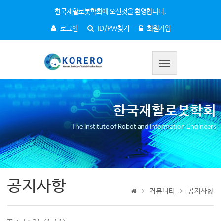
한국재활로봇학회에 오신것을 환영합니다.
로그인
ID/PW찾기
회원가입
한국재활로봇학회
The Institute of Robot and Information Engineers
공지사항
커뮤니티
공지사항