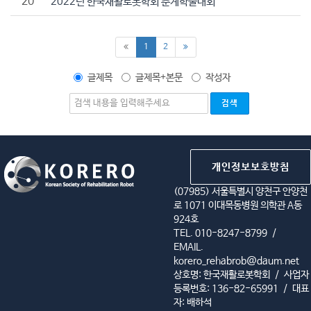
20
2022년 한국재활로봇학회 춘계학술대회
(current)
1
2
글제목
글제목+본문
작성자
개인정보보호방침
(07985) 서울특별시 양천구 안양천
로 1071 이대목동병원 의학관 A동
924호
TEL. 010-8247-8799
/
EMAIL.
korero_rehabrob@daum.net
상호명: 한국재활로봇학회
/
사업자
등록번호: 136-82-65991
/
대표
자: 배하석