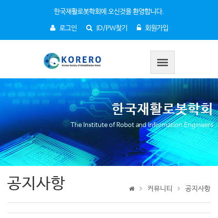
한국재활로봇학회에 오신것을 환영합니다.
로그인
ID/PW찾기
회원가입
한국재활로봇학회
The Institute of Robot and Information Engineers
공지사항
커뮤니티
공지사항