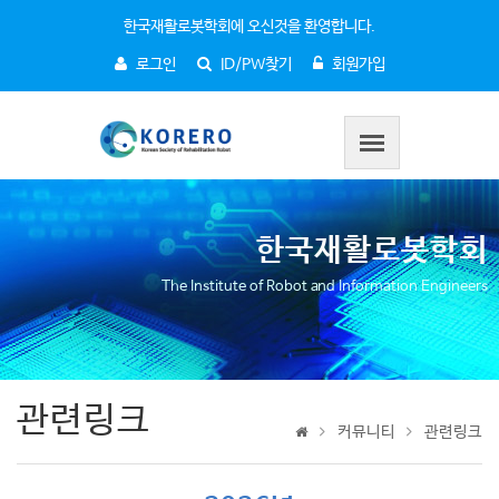
한국재활로봇학회에 오신것을 환영합니다.
로그인
ID/PW찾기
회원가입
한국재활로봇학회
The Institute of Robot and Information Engineers
관련링크
커뮤니티
관련링크