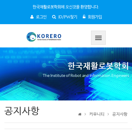
한국재활로봇학회에 오신것을 환영합니다.
로그인
ID/PW찾기
회원가입
한국재활로봇학회
The Institute of Robot and Information Engineers
공지사항
커뮤니티
공지사항