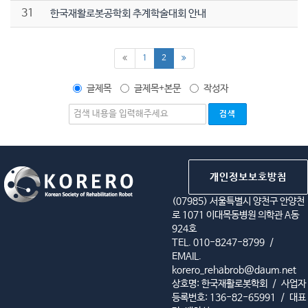
31
한국재활로봇공학회 추계학술대회 안내
(current)
1
2
글제목
글제목+본문
작성자
개인정보보호방침
(07985) 서울특별시 양천구 안양천
로 1071 이대목동병원 의학관 A동
924호
TEL. 010-8247-8799
/
EMAIL.
korero_rehabrob@daum.net
상호명: 한국재활로봇학회
/
사업자
등록번호: 136-82-65991
/
대표