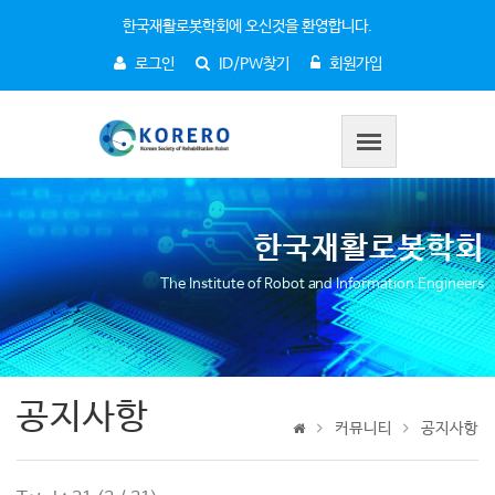
한국재활로봇학회에 오신것을 환영합니다.
로그인
ID/PW찾기
회원가입
한국재활로봇학회
The Institute of Robot and Information Engineers
공지사항
커뮤니티
공지사항