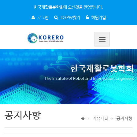
한국재활로봇학회에 오신것을 환영합니다.
로그인
ID/PW찾기
회원가입
한국재활로봇학회
The Institute of Robot and Information Engineers
공지사항
커뮤니티
공지사항