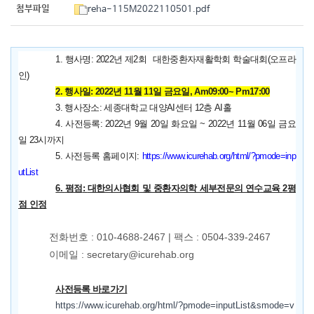
첨부파일
reha-115M2022110501.pdf
1.
행사명
: 2022
년 제
2
회
대한중환자재활학회 학술대회
(
오프라
인
)
2.
행사일
: 2022
년
11
월
11
일 금요일
, Am09:00~ Pm17:00
3.
행사장소
:
세종대학교 대양
AI
센터
12
층
AI
홀
4.
사전등록
: 2022
년
9
월
20
일 화요일
~ 2022
년
11
월
06
일 금요
일
23
시까지
5.
사전등록 홈페이지
:
https://www.icurehab.org/html/
?pmode=inp
utList
6.
평점
:
대한의사협회 및 중환자의학 세부전문의 연수교육
2
평
점 인정
전화번호 : 010-4688-2467 | 팩스 : 0504-339-2467
이메일 : secretary@icurehab.org
사전등록 바로가기
https://www.icurehab.org/html/?pmode=inputList&smode=v