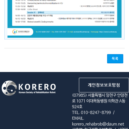
목록
개인정보보호방침
(07985) 서울특별시 양천구 안양천
로 1071 이대목동병원 의학관 A동
924호
TEL. 010-8247-8799
/
EMAIL.
korero_rehabrob@daum.net