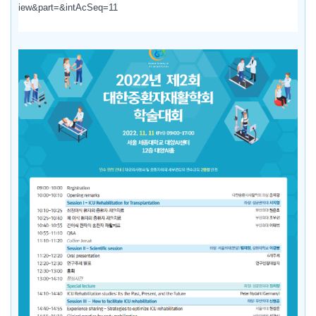
iew&part=&intAcSeq=11