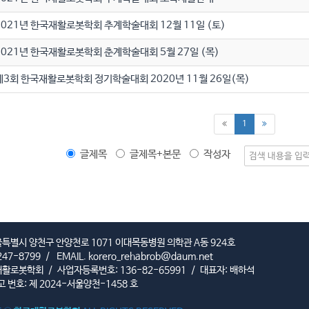
2021년 한국재활로봇학회 추계학술대회 12월 11일 (토)
2021년 한국재활로봇학회 춘계학술대회 5월 27일 (목)
제3회 한국재활로봇학회 정기학술대회 2020년 11월 26일(목)
(current)
1
글제목
글제목+본문
작성자
서울특별시 양천구 안양천로 1071 이대목동병원 의학관 A동 924호
247-8799
/
EMAIL.
korero_rehabrob@daum.net
재활로봇학회
/
사업자등록번호: 136-82-65991
/
대표자: 배하석
번호: 제 2024-서울양천-1458 호