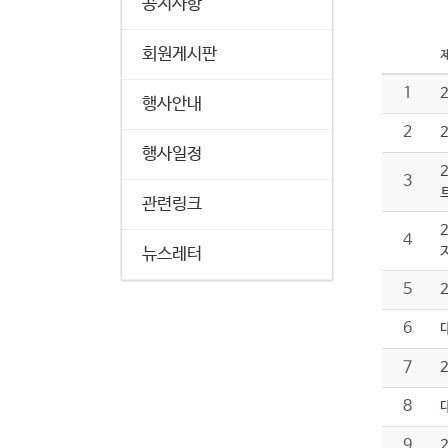
공지사항
회원게시판
1
행사안내
2
행사일정
3
관련링크
4
뉴스레터
5
6
7
8
9