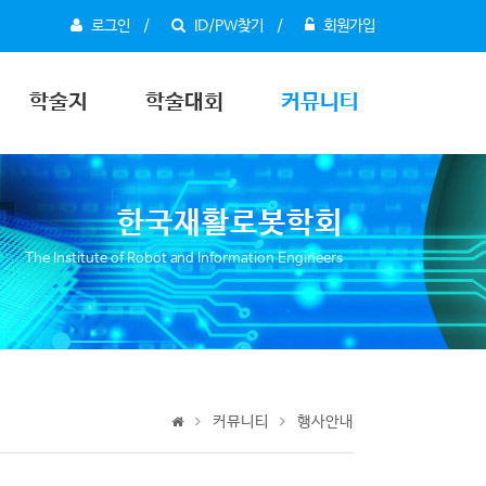
로그인
ID/PW찾기
회원가입
학술지
학술대회
커뮤니티
한국재활로봇학회
The Institute of Robot and Information Engineers
커뮤니티
행사안내