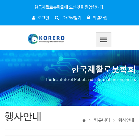
한국재활로봇학회에 오신것을 환영합니다.
로그인
ID/PW찾기
회원가입
한국재활로봇학회
The Institute of Robot and Information Engineers
행사안내
커뮤니티
행사안내