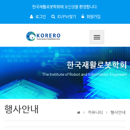
한국재활로봇학회에 오신것을 환영합니다.
로그인
ID/PW찾기
회원가입
한국재활로봇학회
The Institute of Robot and Information Engineers
행사안내
커뮤니티
행사안내