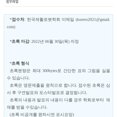
첨부파일
*
접수처
:
한국재활로봇학회
이메일
(korero2021@gmail.
com)
*
초록 마감
:
2022
년
06
월
30
일
(
목
) 자정
*
초록
형식
초록분량은 최대 300bytes로 간단한 표와 그림을 실을
수 있습니다.
초록은 영문제출을 원칙으로 합니다. 접수된 초록은 심
사 후 구연발표와
포스터발표로
결정됩니다.
초록의 내용과 발표의 내용이 다를 경우
학회로부터 제
재를 받을 수
있습니다.
(초록 비공개를 원하시면 표시요망)