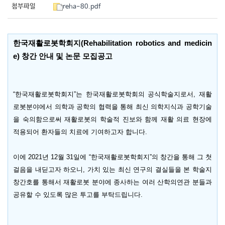
첨부파일
reha-80.pdf
한국재활로봇학회지
(Rehabilitation robotics and medicin
e)
창간 안내 및 논문 모집공고
“
한국재활로봇학회지
”
는 한국재활로봇학회의 공식학술지로서
,
재활
로봇분야에서 의학과 공학의 협력을 통해 최신 의학지식과 공학기술
을 숙의함으로써 재활로봇의 학술적 진보와 함께 재활 의료 현장에
적용되어 환자들의 치료에 기여하고자 합니다
.
이에
2021
년
12
월
31
일에
“
한국재활로봇학회지
”
의 창간을 통해 그 첫
걸음을 내딛고자 하오니
,
가치 있는 최신 연구의 결실들을 본 학술지
창간호를 통해서 재활로봇 분야에 종사하는 여러 산학의연관 분들과
공유할 수 있도록 많은 투고를 부탁드립니다
.