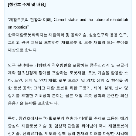
[
창간호
주제
및
내용
]
“
재활로봇의 현황과 미래
, Current status and the future of rehabilitati
on robotics”
한국재활로봇학회지는 재활의학 및 공학기술
,
실험연구와 응용 연구
,
그리고 관련 교육을 포함하여 재활로봇 및 로봇 재활의 모든 분야를
대상으로 합니다
.
연구 분야에는 뇌병변과 척수병변을 포함하는 중추신경계 및 근골격
계와 말초신경계 장애를 포함하는 로봇재활
;
로봇 기술을 활용한 소
아
,
노인
,
심폐 및 인지 재활
;
로봇 보조기 및 의지
;
삶의 질 향상을 위
한 로봇 공학
;
그리고 재활 로봇을 위한 구동기
,
제어
,
설계
,
센서 및
장치를 포함한 기초공학 분야는 물론 재활 로봇 공학과 관련한 최신
응용기술 분야를 포함합니다
.
특히
,
창간호에서는
“
재활로봇의 현황과 미래
”
를 주제로 그동안 해외
중심의 재활로봇 기술 및 임상적 관점을 뛰어넘어 국내 재활로봇의
신기술
,
신의료기술
,
제도와 정책 등의 현재와 미래를 다양한 시각에