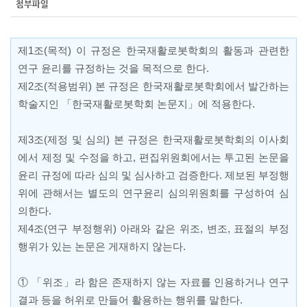
첨부파일
제
1
조
(
목적
)
이 규정은 한국재활로봇학회의 활동과 관련한
연구 윤리를 규정하는 것을 목적으로 한다
.
제
2
조
(
적용범위
)
본 규정은 한국재활로봇학회에서 발간하는
학술지인
「
한국재활로봇학회 논문지
」
에 적용한다
.
제
3
조
(
제정 및 심의
)
본 규정은 한국재활로봇학회의 이사회
에서 제정 및 수정을 하고
,
편집위원회에서는 투고된 논문을
윤리 규정에 따라 심의 및 심사하고 검증한다
.
제보된 부정행
위에 관해서는 별도의 연구윤리 심의위원회를 구성하여 심
의한다
.
제
4
조
(
연구 부정행위
)
아래와 같은 위조
,
변조
,
표절의 부정
행위가 있는 논문은 게재하지 않는다
.
① 「
위조
」
라 함은 존재하지 않는 자료를 인용하거나 연구
결과 등을 허위로 만들어 활용하는 행위를 말한다
.