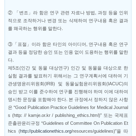
② 「
변조
」
라 함은 연구 관련 자료나 방법
,
과정 등을 인위
적으로 조작하거나 변경 또는 삭제하여 연구내용 혹은 결과
를 왜곡하는 행위를 말한다
.
③「
표절
」
이라 함은 타인의 아이디어
,
연구내용 혹은 연구
결과 등을 정당한 승인 또는 인용 없이 도용하는 행위를 말한
다
.
제
5
조
(
인간 및 동물 대상연구
)
인간 및 동물을 대상으로 한
실험 결과를
발표하기 위해서는 그 연구계획서에 대하여 기
관생명윤리위원회
(IRB)
및 동물실험윤리위원회
(IACUC)
의
승인 받고 이를 준수하여 연구를 진행해야 하며 이에 대하여
명시한 문장을 포함해야 한다
.
본 규정에서 정하지 않은 사항
은
“Good Publication Practice Guidelines for Medical Journal
s (http: // kamje.or.kr / publishing_ethics.html)”
또는 국제표
준출판윤리규정
“Guidelines of Committee On Publication Et
hics (
http://publicationethics.org
/resources/guidelines)”
을 따