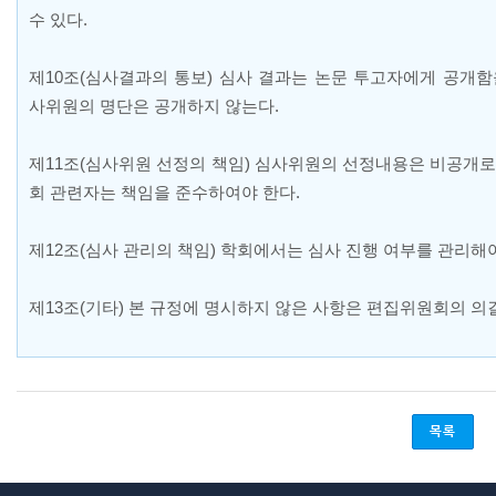
수 있다
.
제
10
조
(
심사결과의 통보
)
심사 결과는 논문 투고자에게 공개함
사위원의 명단은 공개하지 않는다
.
제
11
조
(
심사위원 선정의 책임
)
심사위원의 선정내용은 비공개로
회 관련자는 책임을 준수하여야 한다
.
제
12
조
(
심사 관리의 책임
)
학회에서는 심사 진행 여부를 관리해야
제
13
조
(
기타
)
본 규정에 명시하지 않은 사항은 편집위원회의 의
목록