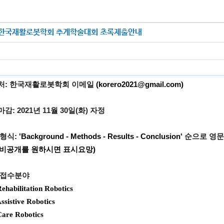
년 한국재활로봇학회 추계학술대회 초록제출안내
처
:
한국재활로봇학회
이메일
(
korero202
1@gmail.com
)
마감
: 2021
년
11
월
30
일
(
화
)
자정
형식
: 'Background - Methods - Results - Conclusion'
순으로
영문
 비공개를 원하시면 표시요망
)
접수분야
Rehabilitation Robotics
Assistive Robotics
Care Robotics