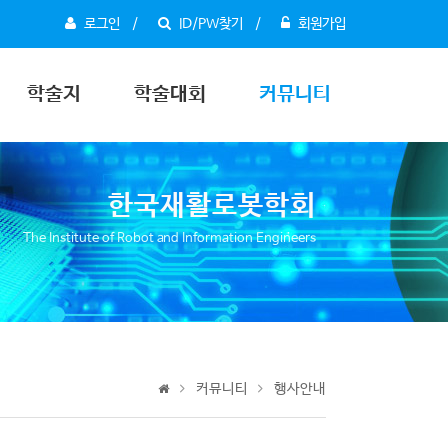
로그인
ID/PW찾기
회원가입
학술지
학술대회
커뮤니티
한국재활로봇학회
The Institute of Robot and Information Engineers
커뮤니티
행사안내