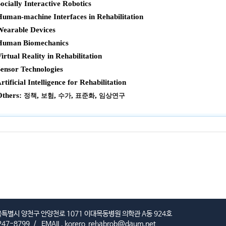
Socially Interactive Robotics
Human-machine Interfaces in Rehabilitation
Wearable Devices
Human Biomechanics
Virtual Reality in Rehabilitation
Sensor Technologies
Artificial Intelligence for Rehabilitation
Others:
,
,
,
,
정책
보험
수가
표준화
임상연구
서울특별시 양천구 안양천로 1071 이대목동병원 의학관 A동 924호
247-8799
/
EMAIL.
korero_rehabrob@daum.net